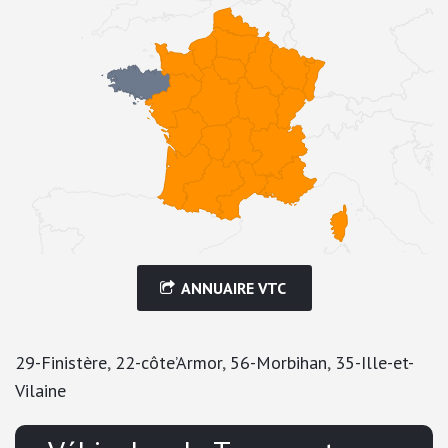
ANNUAIRE VTC
29-Finistère
,
22-côte’Armor
,
56-Morbihan
,
35-Ille-et-
Vilaine