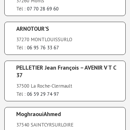
37260 Monts
Tél :
07 70 28 69 60
ARNOTOUR’S
37270 MONTLOUISSURLO
Tél :
06 95 76 33 67
PELLETIER Jean François – AVENIR V T C
37
37500 La Roche-Clermault
Tél :
06 59 29 74 97
MoghraouiAhmed
37540 SAINTCYRSURLOIRE