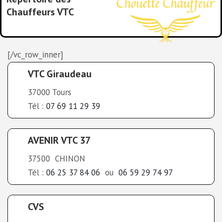
Chauffeurs VTC
dans
l’
Indre-Et-Loire
[/vc_row_inner]
VTC Giraudeau
37000 Tours
Tél :
07 69 11 29 39
AVENIR VTC 37
37500 CHINON
Tél :
06 25 37 84 06
ou
06 59 29 74 97
CVS