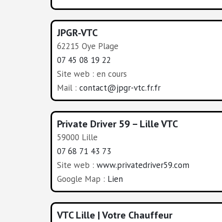
JPGR-VTC
62215 Oye Plage
07 45 08 19 22
Site web : en cours
Mail :
contact@jpgr-vtc.fr.fr
Private Driver 59 – Lille VTC
59000 Lille
07 68 71 43 73
Site web :
www.privatedriver59.com
Google Map :
Lien
VTC Lille | Votre Chauffeur