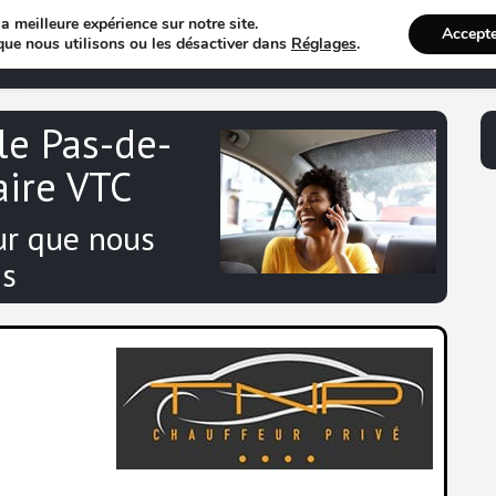
a meilleure expérience sur notre site.
Accept
Annuaire VTC
Recherche 
que nous utilisons ou les désactiver dans
Réglages
.
le Pas-de-
aire VTC
ur que nous
s