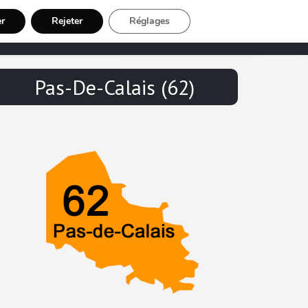
er
Rejeter
Réglages
Chauffeur VTC
Inscription Chauffeur
Pas-De-Calais (62)