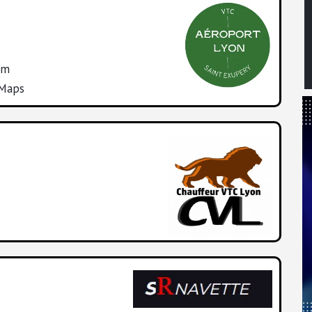
om
 Maps