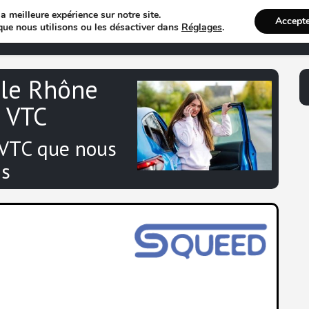
a meilleure expérience sur notre site.
Accept
Annuaire VTC
Recherche 
que nous utilisons ou les désactiver dans
Réglages
.
 le Rhône
e VTC
 VTC que nous
s