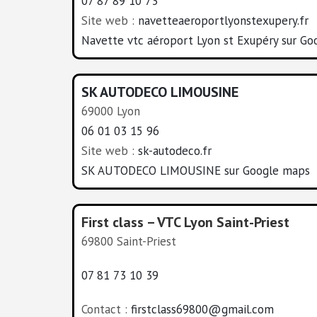
07 87 89 10 73
Site web :
navetteaeroportlyonstexupery.fr
Navette vtc aéroport Lyon st Exupéry sur G
SK AUTODECO LIMOUSINE
69000 Lyon
06 01 03 15 96
Site web :
sk-autodeco.fr
SK AUTODECO LIMOUSINE sur Google maps
First class – VTC Lyon Saint-Priest
69800 Saint-Priest
07 81 73 10 39
Contact :
firstclass69800@gmail.com