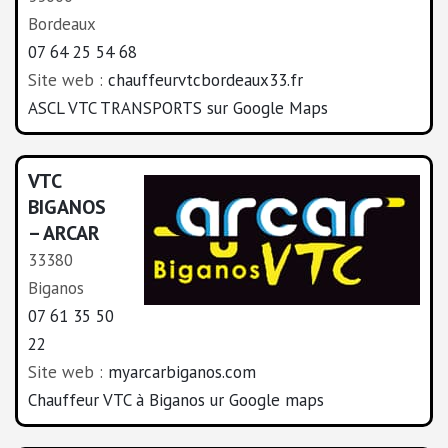
Bordeaux
07 64 25 54 68
Site web :
chauffeurvtcbordeaux33.fr
ASCL VTC TRANSPORTS sur Google Maps
VTC
BIGANOS
– ARCAR
33380
Biganos
07 61 35 50
22
Site web :
myarcarbiganos.com
Chauffeur VTC à Biganos ur Google maps