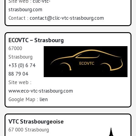
Site web :
clic-vtc-
strasbourg.com
Contact :
contact@clic-vtc-strasbourg.com
ECO
VTC – Strasbourg
67000
Strasbourg
+33 (0) 6 74
88 79 04
Site web :
www.eco-vtc-strasbourg.com
Google Map :
lien
VTC Strasbourg
eoise
67 000 Strasbourg