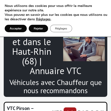
Nous utilisons des cookies pour vous offrir la meilleure
expérience sur notre site.
Vous pouvez en savoir plus sur les cookies que nous utilisons ou
les désactiver dans
Réglages
.
V
TC à Colmar
Accepter
Rejeter
Réglages
et dans le
Haut-Rhin
(68) |
Annuaire VTC
Véhicules avec Chauffeur que
nous recommandons
VTC Pirson –