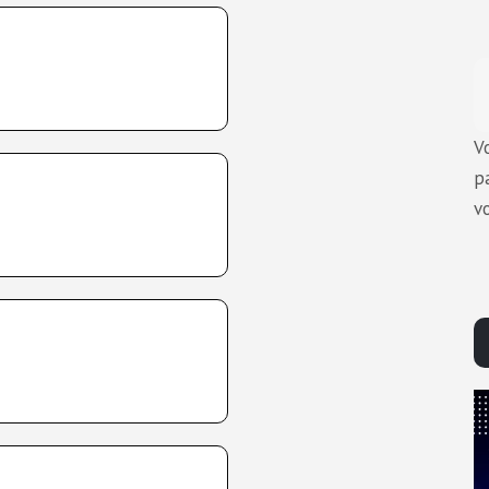
V
p
v