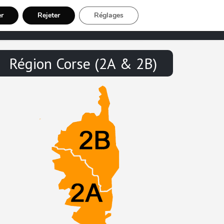
er
Rejeter
Réglages
Chauffeur VTC
Inscription Chauffeur
Région Corse (2A & 2B)