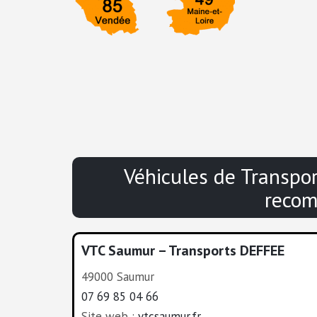
Véhicules de Transpo
recom
VTC Saumur – Transports DEFFEE
49000 Saumur
07 69 85 04 66
Site web :
vtcsaumur.fr