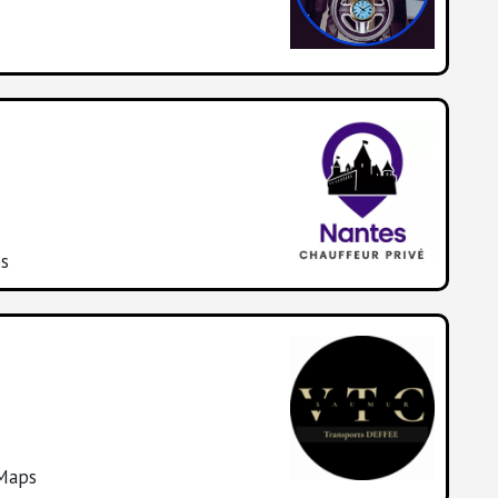
ps
 Maps