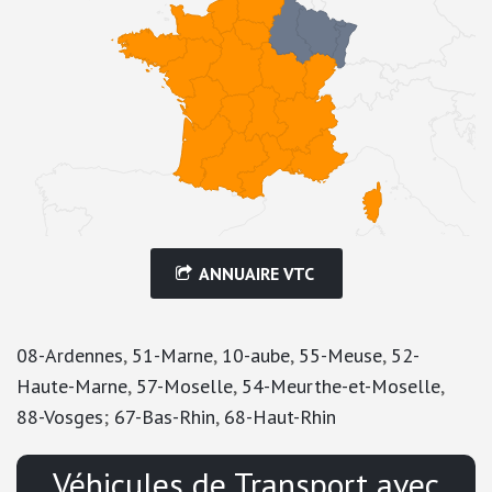
ANNUAIRE VTC
08-Ardennes
,
51-Marne
,
10-aube
,
55-Meuse
,
52-
Haute-Marne
,
57-Moselle
,
54-Meurthe-et-Moselle
,
88-Vosges
;
67-Bas-Rhin
,
68-Haut-Rhin
Véhicules de Transport avec