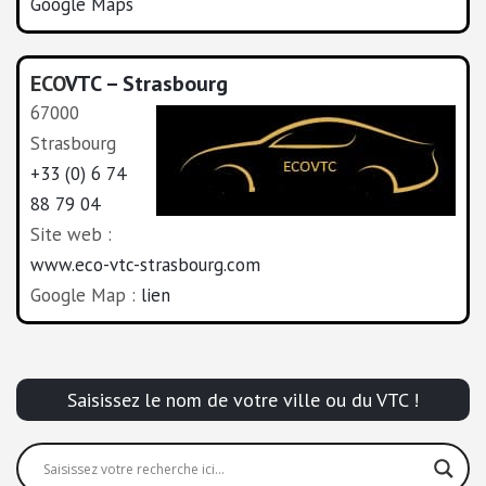
Google Maps
ECO
VTC – Strasbourg
67000
Strasbourg
+33 (0) 6 74
88 79 04
Site web :
www.eco-vtc-strasbourg.com
Google Map :
lien
Saisissez le nom de votre ville ou du VTC !