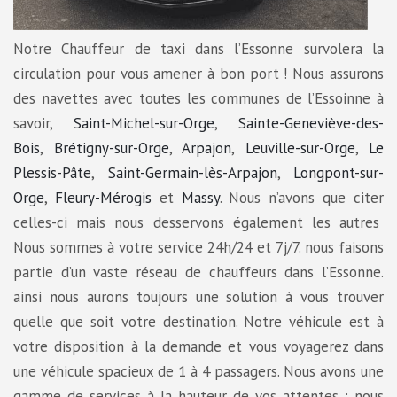
Notre Chauffeur de taxi dans l’Essonne survolera la
circulation pour vous amener à bon port ! Nous assurons
des navettes avec toutes les communes de l’Essoinne à
savoir,
Saint-Michel-sur-Orge
,
Sainte-Geneviève-des-
Bois
,
Brétigny-sur-Orge
,
Arpajon
,
Leuville-sur-Orge
,
Le
Plessis-Pâte
,
Saint-Germain-lès-Arpajon
,
Longpont-sur-
Orge
,
Fleury-Mérogis
et
Massy
. Nous n’avons que citer
celles-ci mais nous desservons également les autres
Nous sommes à votre service 24h/24 et 7j/7. nous faisons
partie d’un vaste réseau de chauffeurs dans l’Essonne.
ainsi nous aurons toujours une solution à vous trouver
quelle que soit votre destination. Notre véhicule est à
votre disposition à la demande et vous voyagerez dans
une véhicule spacieux de 1 à 4 passagers. Nous avons une
gamme de services à la hauteur de vos attentes : nous