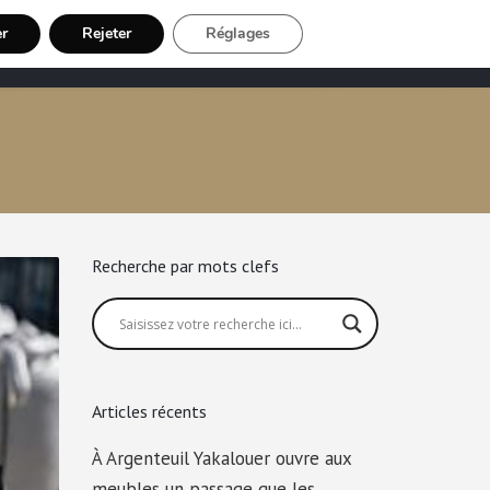
er
Rejeter
Réglages
Chauffeur VTC
Inscription Chauffeur
Recherche par mots clefs
Articles récents
À Argenteuil Yakalouer ouvre aux
meubles un passage que les