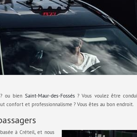
? ou bien
Saint-Maur-des-Fossés
? Vous voulez être condui
tout confort et professionnalisme ? Vous êtes au bon endroit.
 passagers
asée à Créteil, et nous