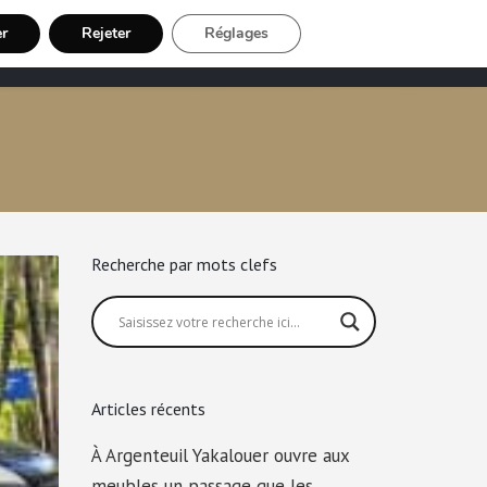
er
Rejeter
Réglages
Chauffeur VTC
Inscription Chauffeur
Recherche par mots clefs
Articles récents
À Argenteuil Yakalouer ouvre aux
meubles un passage que les