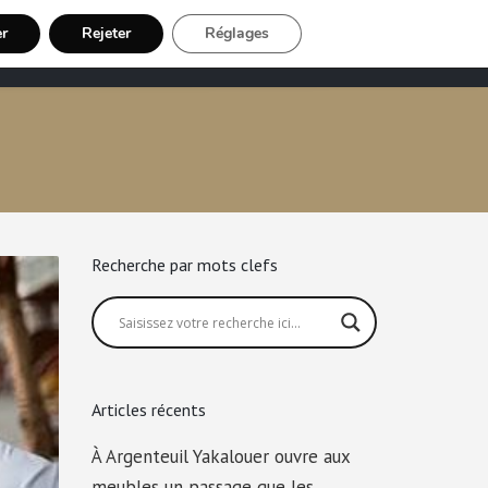
er
Rejeter
Réglages
Chauffeur VTC
Inscription Chauffeur
Recherche par mots clefs
Articles récents
À Argenteuil Yakalouer ouvre aux
meubles un passage que les