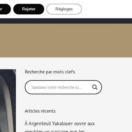
er
Rejeter
Réglages
Chauffeur VTC
Inscription Chauffeur
Recherche par mots clefs
Articles récents
À Argenteuil Yakalouer ouvre aux
meubles un passage que les