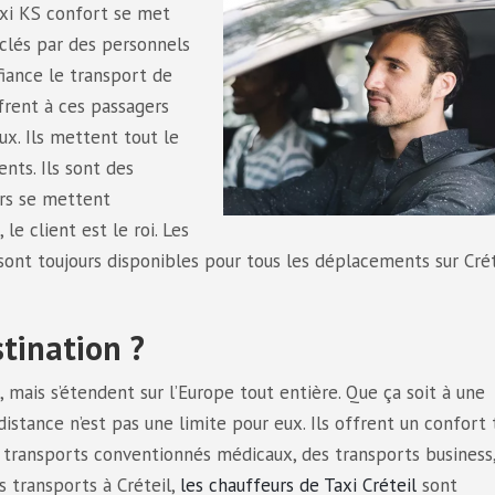
axi KS confort se met
clés par des personnels
fiance le transport de
rent à ces passagers
ux. Ils mettent tout le
nts. Ils sont des
urs se mettent
le client est le roi. Les
 sont toujours disponibles pour tous les déplacements sur Crét
stination ?
l, mais s’étendent sur l’Europe tout entière. Que ça soit à une
istance n’est pas une limite pour eux. Ils offrent un confort 
des transports conventionnés médicaux, des transports business
s transports à Créteil,
les chauffeurs de Taxi Créteil
sont