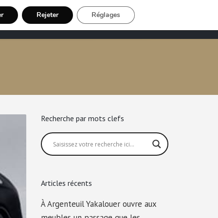
er
Rejeter
Réglages
Chauffeur VTC
Inscription Chauffeur
Recherche par mots clefs
Articles récents
À Argenteuil Yakalouer ouvre aux
meubles un passage que les