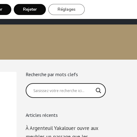
er
Rejeter
Réglages
Chauffeur VTC
Inscription Chauffeur
Recherche par mots clefs
Articles récents
À Argenteuil Yakalouer ouvre aux
meubles un passage que les