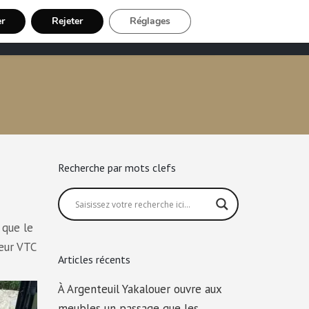
er
Rejeter
Réglages
Chauffeur VTC
Inscription Chauffeur
Recherche par mots clefs
 que le
feur VTC
Articles récents
À Argenteuil Yakalouer ouvre aux
meubles un passage que les