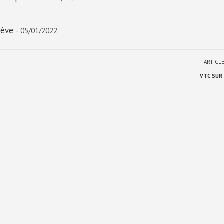
nève
- 05/01/2022
ARTICL
VTC SUR 