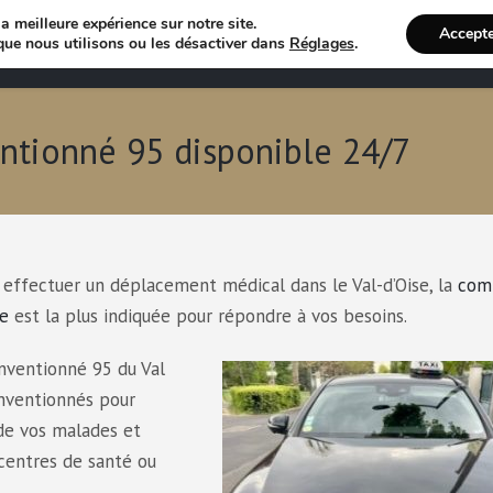
a meilleure expérience sur notre site.
Accept
Annuaire VTC
Recherche 
que nous utilisons ou les désactiver dans
Réglages
.
ntionné 95 disponible 24/7
 effectuer un déplacement médical dans le Val-d’Oise, la
com
se
est la plus indiquée pour répondre à vos besoins.
onventionné 95 du Val
onventionnés pour
de vos malades et
 centres de santé ou