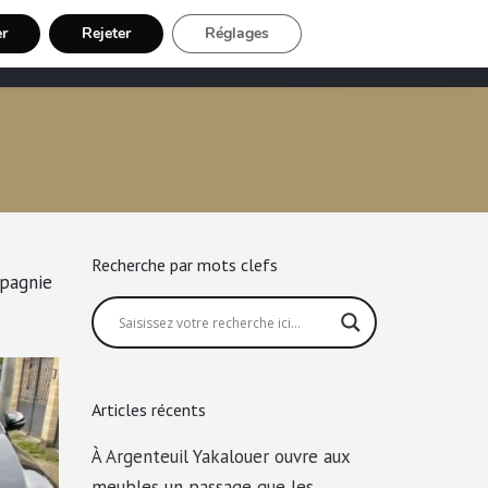
er
Rejeter
Réglages
Chauffeur VTC
Inscription Chauffeur
Recherche par mots clefs
pagnie
Articles récents
À Argenteuil Yakalouer ouvre aux
meubles un passage que les