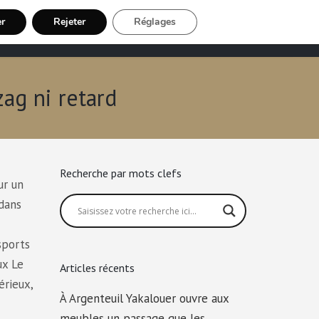
er
Rejeter
Réglages
Chauffeur VTC
Inscription Chauffeur
zag ni retard
Recherche par mots clefs
ur un
 dans
sports
ux Le
Articles récents
érieux,
À Argenteuil Yakalouer ouvre aux
meubles un passage que les