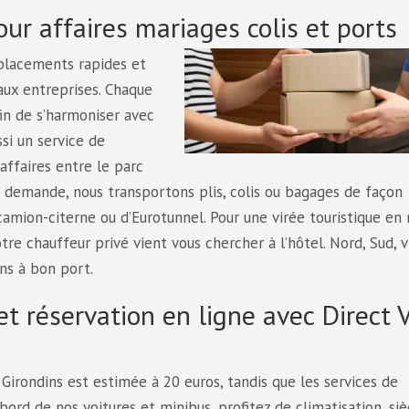
r affaires mariages colis et ports
placements rapides et
aux entreprises. Chaque
in de s’harmoniser avec
si un service de
ffaires entre le parc
r demande, nous transportons plis, colis ou bagages de façon
camion-citerne ou d’Eurotunnel. Pour une virée touristique en 
otre chauffeur privé vient vous chercher à l’hôtel. Nord, Sud, 
ns à bon port.
t réservation en ligne avec Direct 
rondins est estimée à 20 euros, tandis que les services de
bord de nos voitures et minibus, profitez de climatisation, si