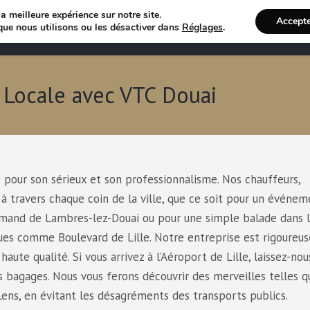
a meilleure expérience sur notre site.
Accept
Annuaire VTC
Recherche 
que nous utilisons ou les désactiver dans
Réglages
.
e Locale avec VTC Douai
pour son sérieux et son professionnalisme. Nos chauffeurs,
 à travers chaque coin de la ville, que ce soit pour un événe
Amand de Lambres-lez-Douai ou pour une simple balade dans l
nues comme Boulevard de Lille. Notre entreprise est rigoure
aute qualité. Si vous arrivez à l’Aéroport de Lille, laissez-nou
s bagages. Nous vous ferons découvrir des merveilles telles q
Lens, en évitant les désagréments des transports publics.