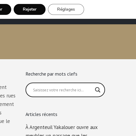
er
Rejeter
Réglages
Chauffeur VTC
Inscription Chauffeur
Recherche par mots clefs
ment
es rues
usement
s
Articles récents
ue le
À Argenteuil Yakalouer ouvre aux
meubles un passage que les