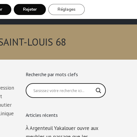
er
Rejeter
Réglages
Chauffeur VTC
Inscription Chauffeur
 SAINT-LOUIS 68
Recherche par mots clefs
ression
t
outier
linique
Articles récents
À Argenteuil Yakalouer ouvre aux
meubles un passage que les