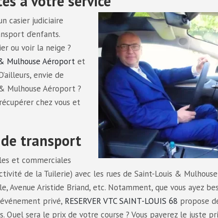
és à votre service
 casier judiciaire
nsport d’enfants.
er ou voir la neige ?
 & Mulhouse Aéroport
et
’ailleurs, envie de
s & Mulhouse Aéroport ?
 récupérer chez vous et
 de transport
elles et commerciales
ivité de la Tuilerie) avec les rues de Saint-Louis & Mulhouse
e, Avenue Aristide Briand, etc. Notamment, que vous ayez be
n événement privé,
RESERVER VTC SAINT-LOUIS 68
propose d
. Quel sera le prix de votre course ? Vous payerez le juste pr