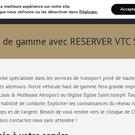
a meilleure expérience sur notre site.
Accept
Annuaire VTC
Recherche 
que nous utilisons ou les désactiver dans
Réglages
.
aut de gamme avec RESERVER VTC
e spécialisée dans les services de transport privé de haute
ses alentours. Notre véhicule haut de gamme fera grande imp
-Louis & Mulhouse Aéroport ou l’église Église Saint-Joseph. Tou
habilité de conduite. Exploiter les connaissances du réseau r
ps et de l’argent. Besoin de vous rendre vers le clinique de C
alors contactez nous sans attendre !