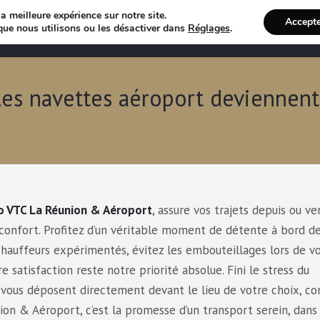
a meilleure expérience sur notre site.
Accept
Annuaire VTC
Recherche 
que nous utilisons ou les désactiver dans
Réglages
.
les navettes aéroport deviennen
o VTC La Réunion & Aéroport
, assure vos trajets depuis ou ve
t confort. Profitez d’un véritable moment de détente à bord d
chauffeurs expérimentés, évitez les embouteillages lors de v
e satisfaction reste notre priorité absolue. Fini le stress du
s vous déposent directement devant le lieu de votre choix, c
ion & Aéroport, c’est la promesse d’un transport serein, dans