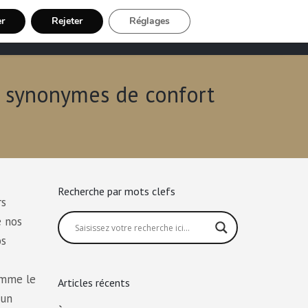
er
Rejeter
Réglages
Chauffeur VTC
Inscription Chauffeur
t synonymes de confort
Recherche par mots clefs
rs
e nos
os
omme le
Articles récents
 un