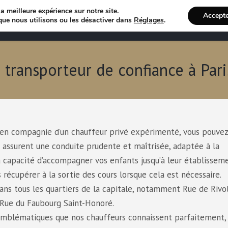
a meilleure expérience sur notre site.
Accept
Annuaire VTC
Recherche 
que nous utilisons ou les désactiver dans
Réglages
.
e transporteur de confiance à Pari
s en compagnie d’un chauffeur privé expérimenté, vous pouvez
s assurent une conduite prudente et maîtrisée, adaptée à la
a capacité d’accompagner vos enfants jusqu’à leur établissem
s récupérer à la sortie des cours lorsque cela est nécessaire.
ans tous les quartiers de la capitale, notamment Rue de Rivol
 Rue du Faubourg Saint-Honoré.
 emblématiques que nos chauffeurs connaissent parfaitement, 