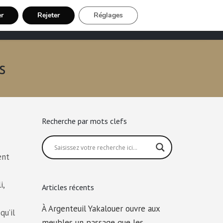
er
Rejeter
Réglages
Chauffeur VTC
Inscription Chauffeur
s
Recherche par mots clefs
ent
i,
Articles récents
À Argenteuil Yakalouer ouvre aux
qu’il
meubles un passage que les