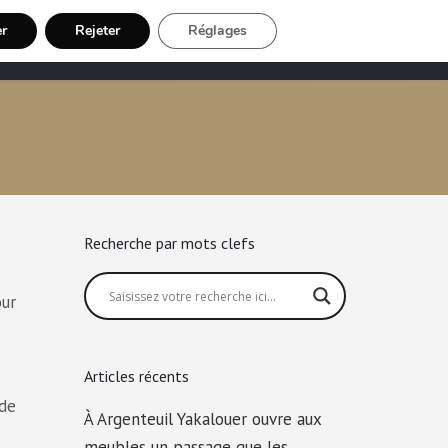
er
Rejeter
Réglages
Chauffeur VTC
Inscription Chauffeur
Recherche par mots clefs
our
Articles récents
 de
À Argenteuil Yakalouer ouvre aux
meubles un passage que les