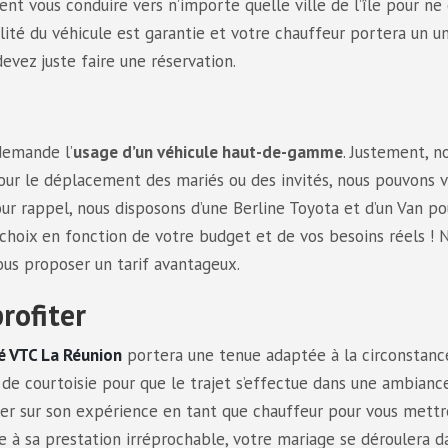
nt vous conduire vers n’importe quelle ville de l’île pour ne 
lité du véhicule est garantie et votre chauffeur portera un u
devez juste faire une réservation.
demande l’
usage d’un véhicule haut-de-gamme
. Justement, n
 pour le déplacement des mariés ou des invités, nous pouvons 
our rappel, nous disposons d’une Berline Toyota et d’un Van p
le choix en fonction de votre budget et de vos besoins réels ! 
ous proposer un tarif avantageux.
rofiter
é VTC La Réunion
portera une tenue adaptée à la circonstanc
et de courtoisie pour que le trajet s’effectue dans une ambianc
er sur son expérience en tant que chauffeur pour vous mettr
ce à sa prestation irréprochable, votre mariage se déroulera d