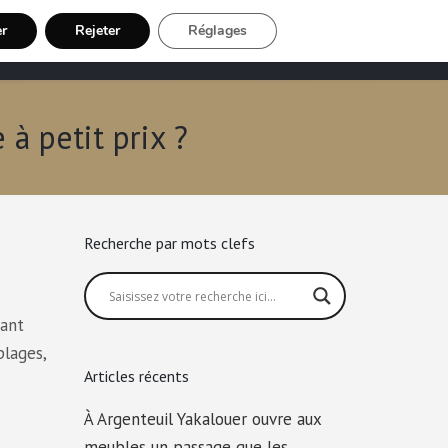
er
Rejeter
Réglages
Chauffeur VTC
Inscription Chauffeur
à petit prix ?
Recherche par mots clefs
sant
plages,
Articles récents
À Argenteuil Yakalouer ouvre aux
meubles un passage que les