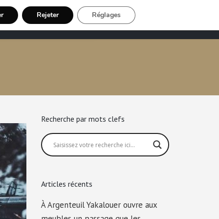
er
Rejeter
Réglages
Chauffeur VTC
Inscription Chauffeur
Recherche par mots clefs
Articles récents
À Argenteuil Yakalouer ouvre aux
meubles un passage que les