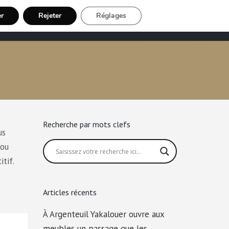
er
Rejeter
Réglages
Chauffeur VTC
Inscription Chauffeur
Recherche par mots clefs
us
 ou
tif.
Articles récents
À Argenteuil Yakalouer ouvre aux
meubles un passage que les