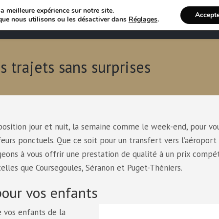
a meilleure expérience sur notre site.
Accept
Annuaire VTC
Recherche 
que nous utilisons ou les désactiver dans
Réglages
.
s trajets sans surprises
sposition jour et nuit, la semaine comme le week-end, pour vo
feurs ponctuels. Que ce soit pour un transfert vers l’aéroport
ons à vous offrir une prestation de qualité à un prix compéti
telles que Coursegoules, Séranon et Puget-Théniers.
pour vos enfants
 vos enfants de la